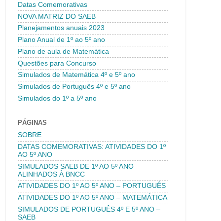
Datas Comemorativas
NOVA MATRIZ DO SAEB
Planejamentos anuais 2023
Plano Anual de 1º ao 5º ano
Plano de aula de Matemática
Questões para Concurso
Simulados de Matemática 4º e 5º ano
Simulados de Português 4º e 5º ano
Simulados do 1º a 5º ano
PÁGINAS
SOBRE
DATAS COMEMORATIVAS: ATIVIDADES DO 1º
AO 5º ANO
SIMULADOS SAEB DE 1º AO 5º ANO
ALINHADOS À BNCC
ATIVIDADES DO 1º AO 5º ANO – PORTUGUÊS
ATIVIDADES DO 1º AO 5º ANO – MATEMÁTICA
SIMULADOS DE PORTUGUÊS 4º E 5º ANO –
SAEB